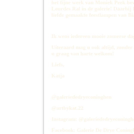
het fijne werk van Moniek Peek be
Lourdes Ral in de galerie! Daarbij
liefde gemaakte feestlampen van B
Ik wens iedereen mooie zomerse dag
Uiteraard mag u ook altijd, zonder
u graag van harte welkom!
Liefs,
Katja
@galeriededryeconinghen
@artbykat.22
Instagram: @galeriededryeconingh
Facebook: Galerie De Drye Coning