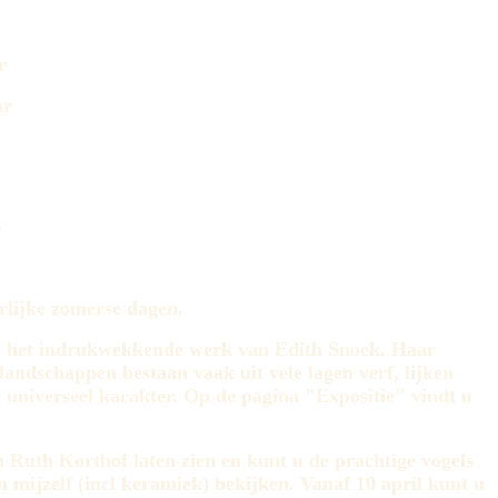
r
ur
r
erlijke zomerse dagen.
uni het indrukwekkende werk van Edith Snoek. Haar
landschappen bestaan vaak uit vele lagen verf, lijken
 universeel karakter. Op de pagina "Expositie" vindt u
 Ruth Korthof laten zien en kunt u de prachtige vogels
mijzelf (incl keramiek) bekijken. Vanaf 10 april kunt u