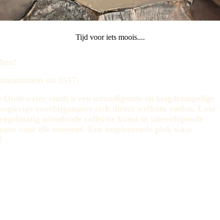
Tijd voor iets moois....
hen!
ksmonument uit 1517!
dje Oudewater vindt u een uitnodigende en laagdrempelige
wsgierige voorbijgangers zich direct welkom voelen. Laat
regelmatig wisselende collectie kunst in uiteenlopende
adeaus voor elk moment. Een inspirerende plek waar
!