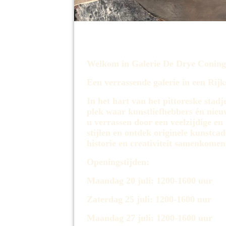
Welkom in Galerie De Drye Coning
Een verrassende galerie in een Rij
In het hart van het pittoreske sta
plek waar kunstliefhebbers én nieu
u verrassen door een veelzijdige en 
stijlen en ontdek originele kunstc
historie en creativiteit samenkomen
Openingstijden:
Maandag 20 juli: 1200-1600 uur
Zaterdag 25 juli: 1200-1600 uur
Maandag 27 juli: 1200-1600 uur