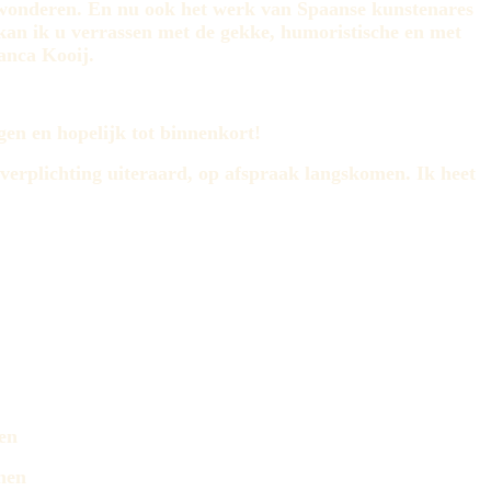
wonderen. En nu ook het werk van Spaanse kunstenares
 kan ik u verrassen met de gekke, humoristische en met
ianca Kooij.
en en hopelijk tot binnenkort!
 verplichting uiteraard, op afspraak langskomen. Ik heet
en
hen